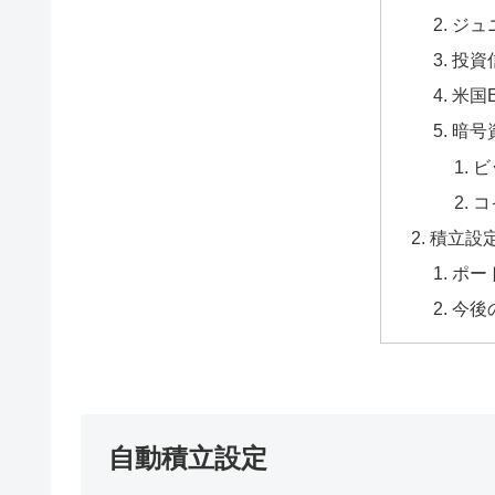
ジュニ
投資
米国E
暗号
ビ
コ
積立設
ポー
今後
自動積立設定