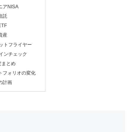
アNISA
信託
TF
資産
ットフライヤー
インチェック
定まとめ
トフォリオの変化
の計画