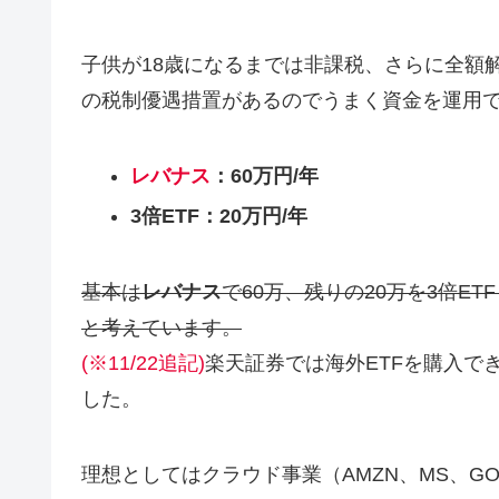
子供が18歳になるまでは非課税、さらに全額
の税制優遇措置があるのでうまく資金を運用
レバナス
：60万円/年
3倍ETF：20万円/年
基本は
レバナス
で60万、残りの20万を3倍ETF
と考えています。
(※11/22追記)
楽天証券では海外ETFを購入で
した。
理想としてはクラウド事業（AMZN、MS、GO