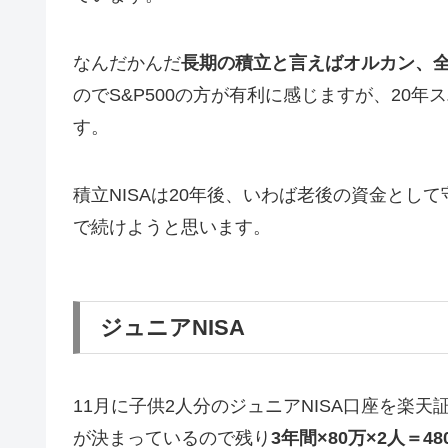
なんだかんだ
長期の積立と言えばオルカン、全米
のでS&P500の方が有利に感じますが、20
す。
積立NISAは20年後、いわば老後の資金とし
で続けようと思います。
ジュニアNISA
11月に子供2人分のジュニアNISA口座を楽天
が決まっているので残り
3年間×80万×2人＝4