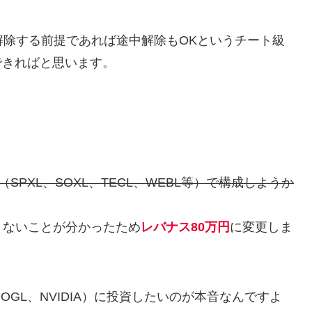
解除する前提であれば途中解除もOKというチート級
できればと思います。
（SPXL、SOXL、TECL、WEBL等）で構成しようか
きないことが分かったため
レバナス80万円
に変更しま
OGL、NVIDIA）に投資したいのが本音なんですよ