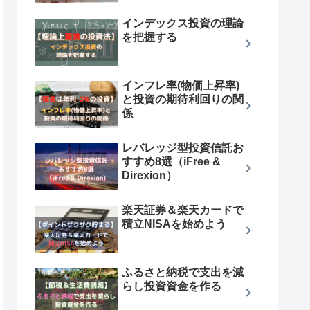
インデックス投資の理論
を把握する
インフレ率(物価上昇率)
と投資の期待利回りの関
係
レバレッジ型投資信託お
すすめ8選（iFree &
Direxion）
楽天証券＆楽天カードで
積立NISAを始めよう
ふるさと納税で支出を減
らし投資資金を作る