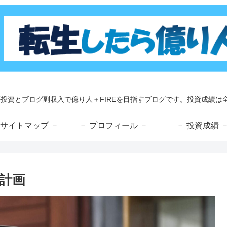
が投資とブログ副収入で億り人＋FIREを目指すブログです。投資成績は全
 サイトマップ －
－ プロフィール －
－ 投資成績 
の計画