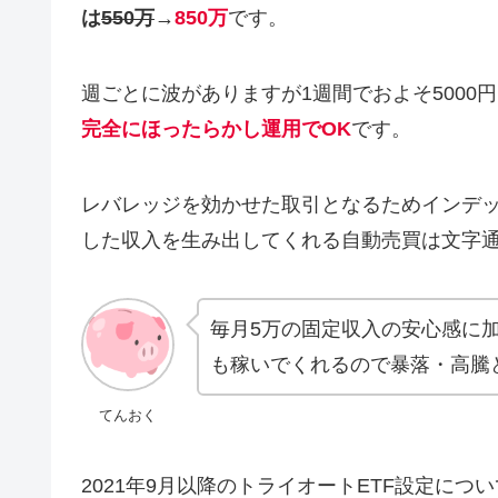
は
550万
→
850万
です。
週ごとに波がありますが1週間でおよそ5000
完全にほったらかし運用でOK
です。
レバレッジを効かせた取引となるためインデ
した収入を生み出してくれる自動売買は文字
毎月5万の固定収入の安心感に
も稼いでくれるので暴落・高騰
てんおく
2021年9月以降のトライオートETF設定につ