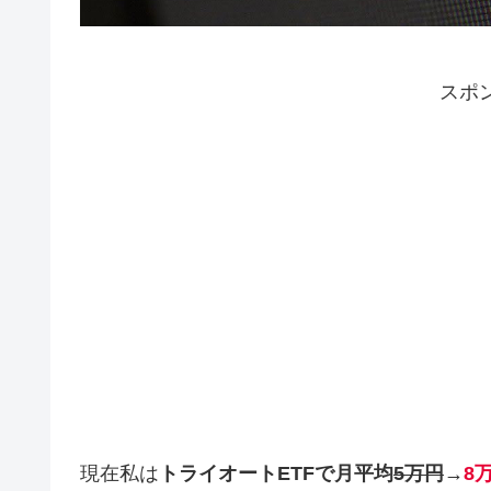
スポ
現在私は
トライオートETFで月平均
5万円
→
8