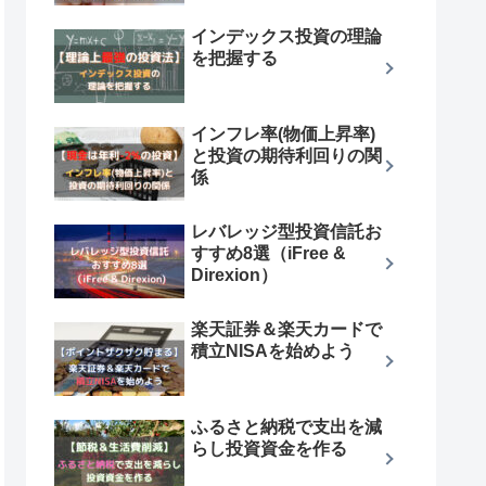
インデックス投資の理論
を把握する
インフレ率(物価上昇率)
と投資の期待利回りの関
係
レバレッジ型投資信託お
すすめ8選（iFree &
Direxion）
楽天証券＆楽天カードで
積立NISAを始めよう
ふるさと納税で支出を減
らし投資資金を作る