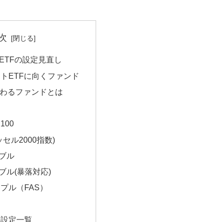
次
ETFの設定見直し
トETFに向くファンド
代わるファンドとは
100
セル2000指数)
ダブル
ダブル(暴落対応)
プル（FAS）
の設定一覧