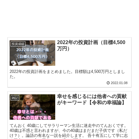
2022年の投資計画（目標4,500
投資成績
万円）
2022年の投資計画をまとめました。目標額は4,500万円としまし
た。
2022.01.08
幸せを感じるには他者への貢献
雑記
がキーワード【令和の幸福論】
てんおく 40歳にしてサラリーマン生活に迷走中のてんおくです。
40歳は不惑と言われますが、今の40歳はまだまだ子供です（私だ
け？）。論語の有名な一説を紹介します。 吾十有五にして学に志