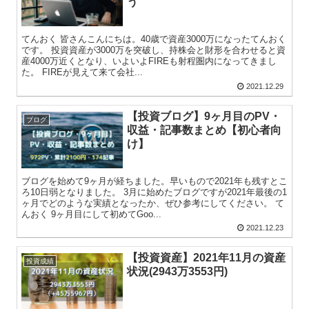
う
てんおく 皆さんこんにちは。40歳で資産3000万になったてんおく
です。 投資資産が3000万を突破し、持株会と財形を合わせると資
産4000万近くとなり、いよいよFIREも射程圏内になってきまし
た。 FIREが見えて来て会社...
2021.12.29
【投資ブログ】9ヶ月目のPV・
ブログ
収益・記事数まとめ【初心者向
け】
ブログを始めて9ヶ月が経ちました。早いもので2021年も残すとこ
ろ10日弱となりました。 3月に始めたブログですが2021年最後の1
ヶ月でどのような実績となったか、ぜひ参考にしてください。 て
んおく 9ヶ月目にして初めてGoo...
2021.12.23
【投資資産】2021年11月の資産
投資成績
状況(2943万3553円)