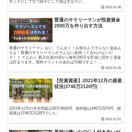
す三十にして立つ四十にして惑はず五十に...
2022.01.06
普通のサラリーマンが投資資金
投資マインド
2000万を作り出す方法
普通のサラリーマン おい、てんおく！お前なんでそんなに金あん
だよ！普通のサラリーマンがそんなに金持ってるわけないだ
ろ！？ てんおく 新入社員の頃から毎年200万を貯金に回すと資金
は貯まります。節約マインドがあれば可能ですよ！ ...
2022.01.05
【投資資産】2021年12月の資産
投資成績
状況(3748万2120円)
2021年12月の月次利益は90万3802円、総利益は445万2575円、総
資産は3748万2120円でした。
2022.01.01
孤独は嫌いなのに人付き合いが