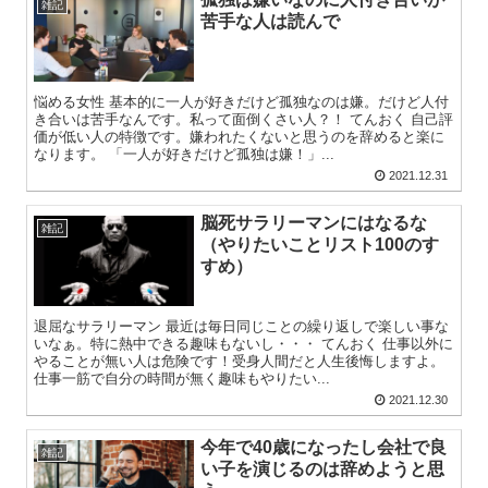
雑記
苦手な人は読んで
悩める女性 基本的に一人が好きだけど孤独なのは嫌。だけど人付
き合いは苦手なんです。私って面倒くさい人？！ てんおく 自己評
価が低い人の特徴です。嫌われたくないと思うのを辞めると楽に
なります。 「一人が好きだけど孤独は嫌！」...
2021.12.31
脳死サラリーマンにはなるな
雑記
（やりたいことリスト100のす
すめ）
退屈なサラリーマン 最近は毎日同じことの繰り返しで楽しい事な
いなぁ。特に熱中できる趣味もないし・・・ てんおく 仕事以外に
やることが無い人は危険です！受身人間だと人生後悔しますよ。
仕事一筋で自分の時間が無く趣味もやりたい...
2021.12.30
今年で40歳になったし会社で良
雑記
い子を演じるのは辞めようと思