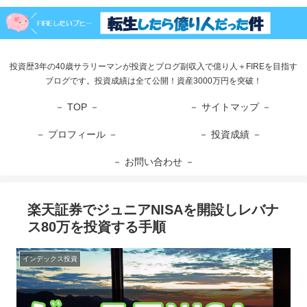
投資歴3年の40歳サラリーマンが投資とブログ副収入で億り人＋FIREを目指す
ブログです。投資成績は全て公開！資産3000万円を突破！
－ TOP －
－ サイトマップ －
－ プロフィール －
－ 投資成績 －
－ お問い合わせ －
楽天証券でジュニアNISAを開設しレバナ
ス80万を投資する手順
インデックス投資