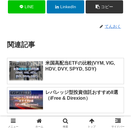
LINE
LinkedIn
コピー
てんおく
関連記事
米国高配当ETFの比較(VYM, VIG,
インデックス投資
HDV, DVY, SPYD, SDY)
レバレッジ型投資信託おすすめ8選
インデックス投資
（iFree & Direxion）
2021年11月の積立設定と今後の計
インデックス投資
画
メニュー
ホーム
検索
トップ
サイドバー