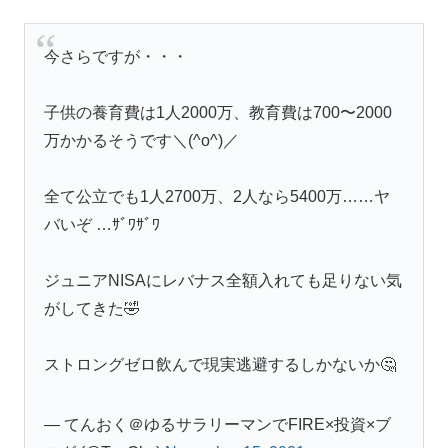
今さらですが・・・
子供の養育費は1人2000万、教育費は700〜2000
万かかるそうです＼(^o^)／
全て公立でも1人2700万、2人なら5400万……ヤ
バいぞ …ｻﾞﾜｻﾞﾜ
ジュニアNISAにレバナス全額入れても足りない気
がしてきた🤣
ストロングゼロ飲んで現実逃避するしかないか🤔
— てんおく＠ゆるサラリーマンでFIRE×投資×ブ