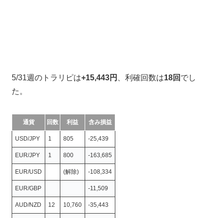
5/31週のトラリピは
+15,443円
、利確回数は
18回
でし
た。
通貨
回数
利益
含み損益
USD/JPY
1
805
-25,439
EUR/JPY
1
800
-163,685
EUR/USD
(解除)
-108,334
EUR/GBP
-11,509
AUD/NZD
12
10,760
-35,443