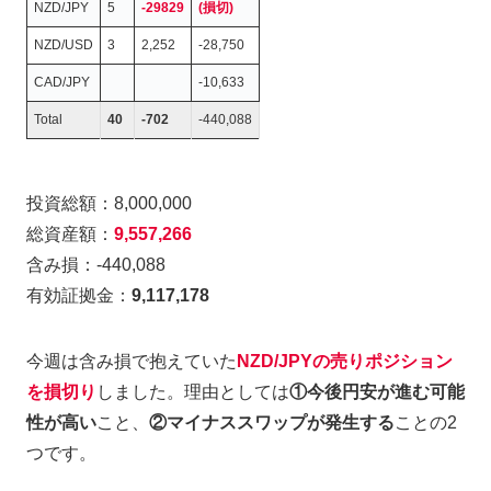
NZD/JPY
5
-29829
(損切)
NZD/USD
3
2,252
-28,750
CAD/JPY
-10,633
Total
40
-702
-440,088
投資総額：8,000,000
総資産額：
9,557,266
含み損：-440,088
有効証拠金：
9,117,178
今週は含み損で抱えていた
NZD/JPYの売りポジション
を損切り
しました。理由としては
①今後円安が進む可能
性が高い
こと、
②マイナススワップが発生する
ことの2
つです。