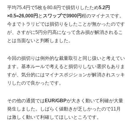
平均75.4円で5枚を80.6円で損切りしたため
5.2円
×0.5=26,000円
と
スワップで3900円
程のマイナスです。
今までトラリピでは損切りをしたことが無かったのです
が、さすがに5円分円高になって含み損が解消されるこ
とは当面ないと判断しました。
今回の損切りは例外的な裁量取引と同じ扱いと考えてい
ます。基本ルールで考えると損切りしない選択もありま
すが、気分的にはマイナスポジションが解消されスッキ
リしたので良かったです。
その他の通貨では
EUR/GBP
が大きく動いて利確が大量
発生しました。しばらく値動きが乏しかったので11月
は激しく動いて利確してほしいところです。