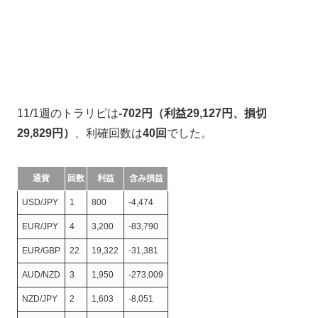
11/1週のトラリピは
-702円（利益29,127円、損切
29,829円）
、利確回数は
40回
でした。
通貨
回数
利益
含み損益
USD/JPY
1
800
-4,474
EUR/JPY
4
3,200
-83,790
EUR/GBP
22
19,322
-31,381
AUD/NZD
3
1,950
-273,009
NZD/JPY
2
1,603
-8,051