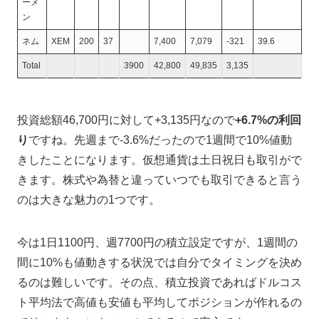
ーメ
ン
ネム
XEM
200
37
7,400
7,079
-321
39.6
Total
3900
42,800
49,835
3,135
投資総額46,700円に対して+3,135円なので
+6.7%の利回
り
ですね。先週まで-3.6%だったので1週間で10%値動
きしたことになります。仮想通貨は土日祝日も取引がで
きます。株式や為替と違っていつでも取引できると言う
のは大きな魅力の1つです。
今は1日1100円、週7700円の積立設定ですが、1週間の
間に10%も値動きする状況では自分でタイミングを決め
るのは難しいです。その点、積立投資であればドルコス
ト平均法で高値も安値も平均してポジションが作れるの