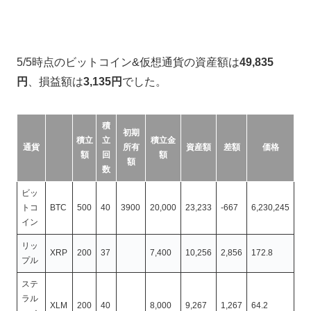
5/5時点のビットコイン&仮想通貨の資産額は
49,835
円
、損益額は
3,135円
でした。
積
初期
積立
立
積立金
通貨
所有
資産額
差額
価格
額
回
額
額
数
ビッ
トコ
BTC
500
40
3900
20,000
23,233
-667
6,230,245
イン
リッ
XRP
200
37
7,400
10,256
2,856
172.8
プル
ステ
ラル
XLM
200
40
8,000
9,267
1,267
64.2