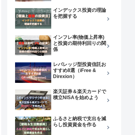
インデックス投資の理論
を把握する
インフレ率(物価上昇率)
と投資の期待利回りの関
係
レバレッジ型投資信託お
すすめ8選（iFree &
Direxion）
楽天証券＆楽天カードで
積立NISAを始めよう
ふるさと納税で支出を減
らし投資資金を作る