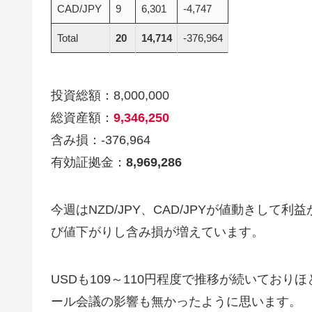
CAD/JPY
9
6,301
-4,747
Total
20
14,714
-376,964
投資総額：8,000,000
総資産額：
9,346,250
含み損：-376,964
有効証拠金：
8,969,286
今週はNZD/JPY、CAD/JPYが値動きして利
び値下がりし含み損が増えています。
USDも109～110円程度で推移が続いてお
ール会議の影響も無かったように思います。