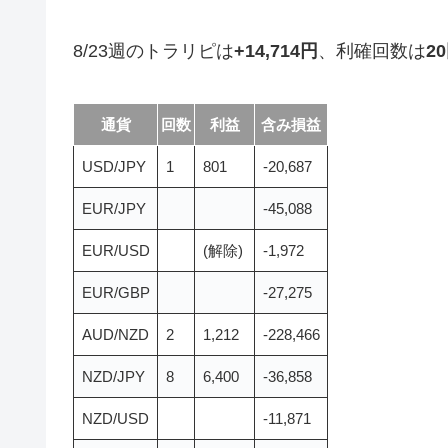
8/23週のトラリピは
+14,714円
、利確回数は
2
通貨
回数
利益
含み損益
USD/JPY
1
801
-20,687
EUR/JPY
-45,088
EUR/USD
(解除)
-1,972
EUR/GBP
-27,275
AUD/NZD
2
1,212
-228,466
NZD/JPY
8
6,400
-36,858
NZD/USD
-11,871