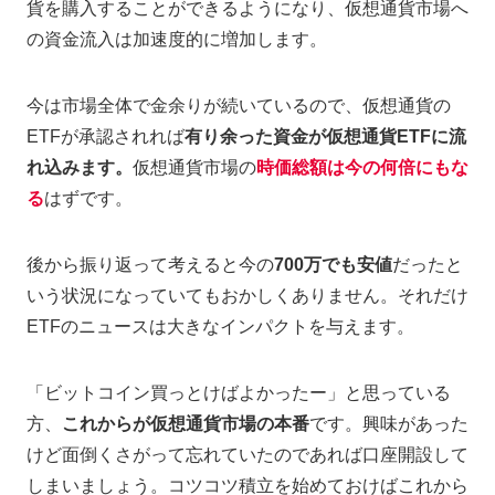
貨を購入することができるようになり、仮想通貨市場へ
の資金流入は加速度的に増加します。
今は市場全体で金余りが続いているので、仮想通貨の
ETFが承認されれば
有り余った資金が仮想通貨ETFに流
れ込みます。
仮想通貨市場の
時価総額は今の何倍にもな
る
はずです。
後から振り返って考えると今の
700万でも安値
だったと
いう状況になっていてもおかしくありません。それだけ
ETFのニュースは大きなインパクトを与えます。
「ビットコイン買っとけばよかったー」と思っている
方、
これからが仮想通貨市場の本番
です。興味があった
けど面倒くさがって忘れていたのであれば口座開設して
しまいましょう。コツコツ積立を始めておけばこれから