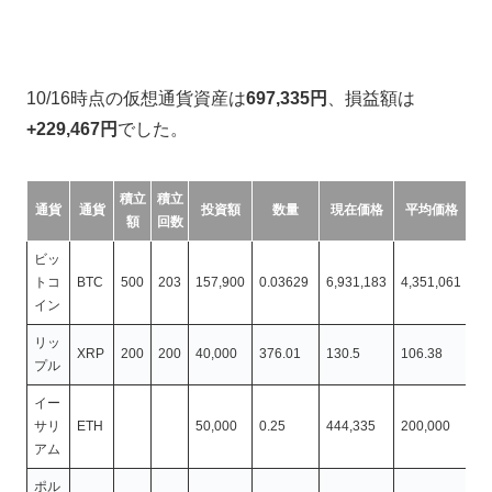
10/16時点の仮想通貨資産は
697,335円
、損益額は
+229,467円
でした。
積立
積立
通貨
通貨
投資額
数量
現在価格
平均価格
額
回数
ビッ
トコ
BTC
500
203
157,900
0.03629
6,931,183
4,351,061
25
イン
リッ
XRP
200
200
40,000
376.01
130.5
106.38
49
プル
イー
サリ
ETH
50,000
0.25
444,335
200,000
11
アム
ポル