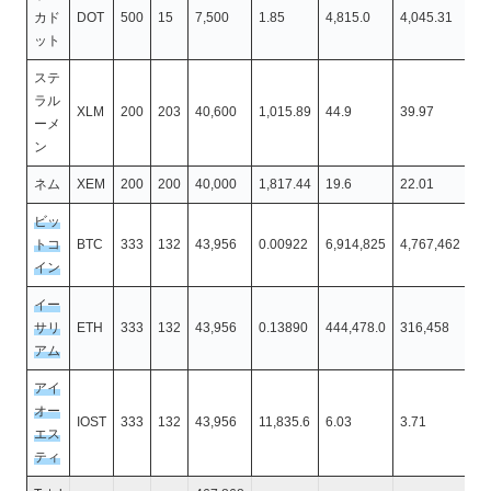
カド
DOT
500
15
7,500
1.85
4,815.0
4,045.31
8,
ット
ステ
ラル
XLM
200
203
40,600
1,015.89
44.9
39.97
45
ーメ
ン
ネム
XEM
200
200
40,000
1,817.44
19.6
22.01
35
ビッ
トコ
BTC
333
132
43,956
0.00922
6,914,825
4,767,462
63
イン
イー
サリ
ETH
333
132
43,956
0.13890
444,478.0
316,458
61
アム
アイ
オー
IOST
333
132
43,956
11,835.6
6.03
3.71
70
エス
ティ