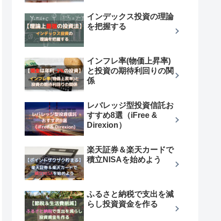
インデックス投資の理論
を把握する
インフレ率(物価上昇率)
と投資の期待利回りの関
係
レバレッジ型投資信託お
すすめ8選（iFree &
Direxion）
楽天証券＆楽天カードで
積立NISAを始めよう
ふるさと納税で支出を減
らし投資資金を作る