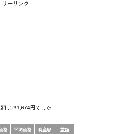
ンサーリンク
益額は
-31,674円
でした。
価格
平均価格
資産額
差額