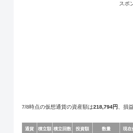
スポ
7/8時点の仮想通貨の資産額は
218,794円
、損
通貨
積立額
積立回数
投資額
数量
現在